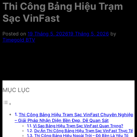
Thi Công Bảng Hiệu Trạm
Sạc VinFast
Posted on
19 Tháng 5, 2026
19 Tháng 5, 2026
by
Timegold BTV
MỤC LỤC
Thi Công Bảng Hiệu Trạm Sạc VinFast Chuyên Nghiệp
– Giải Pháp Nhận Diện Bền Đẹp, Dễ Quan Sát
Vì Sao Bảng Hiệu Trạm Sạc VinFast Quan Trọng?
Dự Án Thi Công Bảng Hiệu Trạm Sạc VinFast Thực Tế
Thi Công Bảng Hiệu Ngoài Trời – Độ Bền Là Yếu Tố