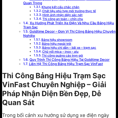
Quan Trọng
Khung kết cấu chắc chắn
Chất liệu phù hợp môi trường thực tế
Hình ảnh nhận diện sắc nét
Thi công an toàn – chỉn chu
Xu Hướng Phát Triển Xe Điện Và Nhu Cầu Bảng Hiệu
Trạm Sạc
Goldtime Decor – Đơn Vị Thi Công Bảng Hiệu Chuyên
Nghiệp
Bảng hiệu showroom
Bảng hiệu ngoài trời
Bảng hiệu chỉ dẫn – bãi xe – trạm sạc
Chữ nổi mica – inox – alu
Thi công quảng cáo trọn gói
Quy Trình Thi Công Bảng Hiệu Tại Goldtime Decor
Liên Hệ Thi Công Bảng Hiệu Trạm Sạc VinFast
Thi Công Bảng Hiệu Trạm Sạc
VinFast Chuyên Nghiệp – Giải
Pháp Nhận Diện Bền Đẹp, Dễ
Quan Sát
Trong bối cảnh xu hướng sử dụng xe điện ngày