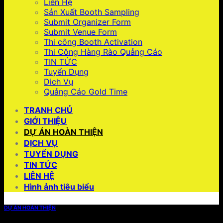
Liên Hệ
Sản Xuất Booth Sampling
Submit Organizer Form
Submit Venue Form
Thi công Booth Activation
Thi Công Hàng Rào Quảng Cáo
TIN TỨC
Tuyển Dụng
Dich Vụ
Quảng Cáo Gold Time
TRANH CHỦ
GIỚI THIỆU
DỰ ÁN HOÀN THIỆN
DỊCH VỤ
TUYỂN DỤNG
TIN TỨC
LIÊN HỆ
Hình ảnh tiêu biểu
DỰ ÁN HOÀN THIỆN