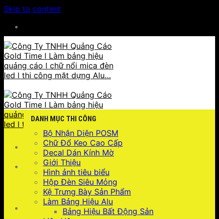
Skip to content
HOTLINE : 0932 923 223 - 096 7749 223
DANH MỤC THI CÔNG
Bộ Nhận Diện POSM
Chữ Đổ Keo Cao Cấp
Decal Dán Kính Mờ
Giới Thiệu
Hình ảnh tiêu biểu
Hộp Đèn Siêu Mỏng
Kệ Trưng Bày Sản Phẩm
Làm Bảng Hiệu Alu
096 7749 223
Bảng Hiệu Bất Động Sản