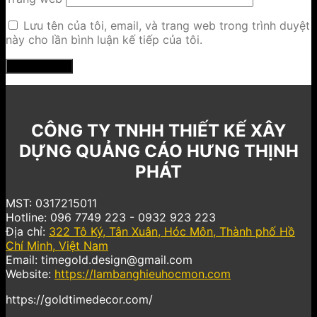
Lưu tên của tôi, email, và trang web trong trình duyệt
này cho lần bình luận kế tiếp của tôi.
CÔNG TY TNHH THIẾT KẾ XÂY
DỰNG QUẢNG CÁO HƯNG THỊNH
PHÁT
MST: 0317215011
Hotline: 096 7749 223 - 0932 923 223
Địa chỉ:
322 Tô Ký, Tân Xuân, Hóc Môn, Thành phố Hồ
Chí Minh, Việt Nam
Email: timegold.design@gmail.com
Website:
https://lambanghieuhocmon.com
https://goldtimedecor.com/