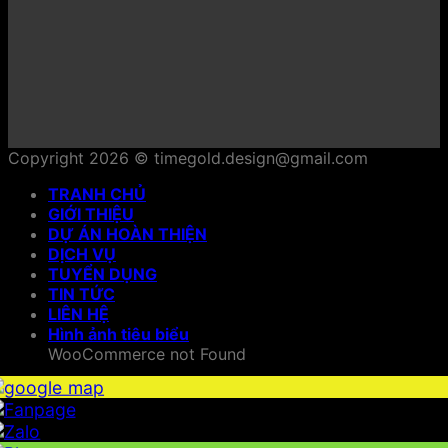
Copyright 2026 © timegold.design@gmail.com
TRANH CHỦ
GIỚI THIỆU
DỰ ÁN HOÀN THIỆN
DỊCH VỤ
TUYỂN DỤNG
TIN TỨC
LIÊN HỆ
Hình ảnh tiêu biểu
WooCommerce not Found