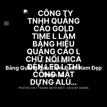
Skip
HOTLINE : 0932 923 223 - 096 7749 223
to
content
DỰ ÁN HOÀN THIỆN
Bảng Quảng Cáo Tiệm Bánh Kem Đẹp
Quận 12
POSTED ON
1 THÁNG MƯỜI MỘT, 2024
BY
ADMIN