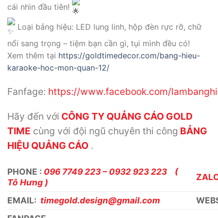
cái nhìn đầu tiên!
Loại bảng hiệu: LED lung linh, hộp đèn rực rỡ, chữ
nổi sang trọng – tiệm bạn cần gì, tụi mình đều có!
Xem thêm tại
https://goldtimedecor.com/bang-hieu-
karaoke-hoc-mon-quan-12/
Fanfage:
https://www.facebook.com/lambang
Hãy đến với
CÔNG TY QUẢNG CÁO GOLD
TIME
cùng với đội ngũ chuyên thi công
BẢNG
HIỆU QUẢNG CÁO
.
PHONE :
096 7749 223 – 0932 923 223 (
ZAL
Tô Hưng )
EMAIL:
timegold.design@gmail.com
WEBS