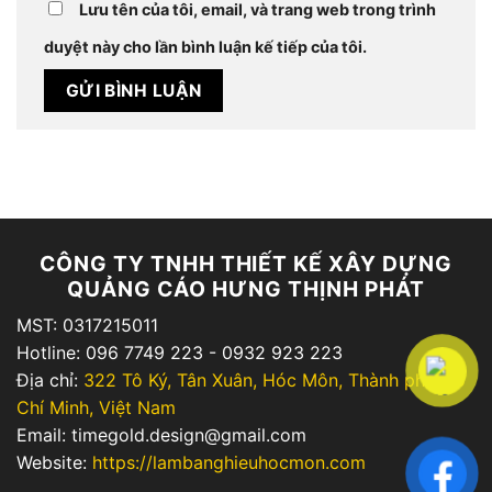
Lưu tên của tôi, email, và trang web trong trình
duyệt này cho lần bình luận kế tiếp của tôi.
CÔNG TY TNHH THIẾT KẾ XÂY DỰNG
QUẢNG CÁO HƯNG THỊNH PHÁT
MST: 0317215011
Hotline: 096 7749 223 - 0932 923 223
Địa chỉ:
322 Tô Ký, Tân Xuân, Hóc Môn, Thành phố Hồ
Chí Minh, Việt Nam
Email: timegold.design@gmail.com
Website:
https://lambanghieuhocmon.com