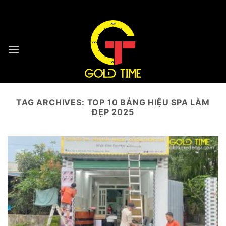
Skip
HOTLINE : 0932 923 223 - 096 7749 223
to
content
TAG ARCHIVES:
TOP 10 BẢNG HIỆU SPA LÀM
ĐẸP 2025