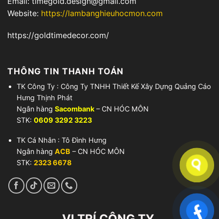
Email: timegold.design@gmail.com
Website:
https://lambanghieuhocmon.com
https://goldtimedecor.com/
THÔNG TIN THANH TOÁN
TK Công Ty : Công Ty TNHH Thiết Kế Xây Dựng Quảng Cáo
Hưng Thịnh Phát
Ngân hàng
Sacombank
– CN HÓC MÔN
STK:
0609 3292 3223
TK Cá Nhân : Tô Đình Hưng
Ngân hàng
ACB
– CN HÓC MÔN
STK:
2323 6678
VỊ TRÍ CÔNG TY