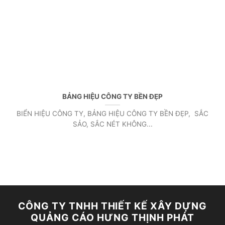
BẢNG HIỆU CÔNG TY BỀN ĐẸP
BIỂN HIỆU CÔNG TY, BẢNG HIỆU CÔNG TY BỀN ĐẸP, SẮC
SẢO, SẮC NÉT KHÔNG...
CÔNG TY TNHH THIẾT KẾ XÂY DỰNG
QUẢNG CÁO HƯNG THỊNH PHÁT