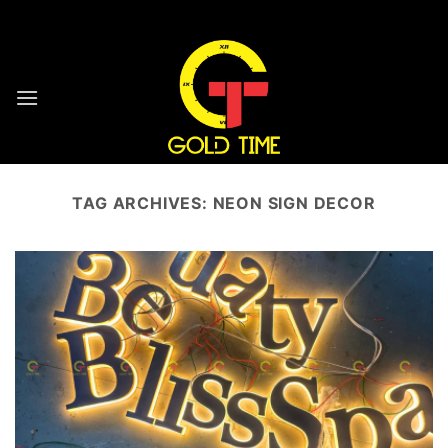
Skip
HOTLINE : 0932 923 223 - 096 7749 223
to
content
TAG ARCHIVES:
NEON SIGN DECOR