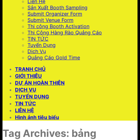
Liên Hệ
Sản Xuất Booth Sampling
Submit Organizer Form
Submit Venue Form
Thi công Booth Activation
Thi Công Hàng Rào Quảng Cáo
TIN TỨC
Tuyển Dụng
Dich Vụ
Quảng Cáo Gold Time
TRANH CHỦ
GIỚI THIỆU
DỰ ÁN HOÀN THIỆN
DỊCH VỤ
TUYỂN DỤNG
TIN TỨC
LIÊN HỆ
Hình ảnh tiêu biểu
Tag Archives:
bảng