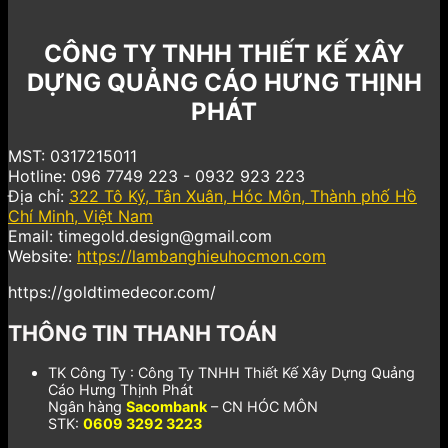
CÔNG TY TNHH THIẾT KẾ XÂY
DỰNG QUẢNG CÁO HƯNG THỊNH
PHÁT
MST: 0317215011
Hotline: 096 7749 223 - 0932 923 223
Địa chỉ:
322 Tô Ký, Tân Xuân, Hóc Môn, Thành phố Hồ
Chí Minh, Việt Nam
Email: timegold.design@gmail.com
Website:
https://lambanghieuhocmon.com
https://goldtimedecor.com/
THÔNG TIN THANH TOÁN
TK Công Ty : Công Ty TNHH Thiết Kế Xây Dựng Quảng
Cáo Hưng Thịnh Phát
Ngân hàng
Sacombank
– CN HÓC MÔN
STK:
0609 3292 3223