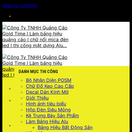
Skip to content
HOTLINE : 0932 923 223 - 096 7749 223
DANH MỤC THI CÔNG
Bộ Nhận Diện POSM
Chữ Đổ Keo Cao Cấp
Decal Dán Kính Mờ
Giới Thiệu
Hình ảnh tiêu biểu
Hộp Đèn Siêu Mỏng
Kệ Trưng Bày Sản Phẩm
Làm Bảng Hiệu Alu
096 7749 223
Bảng Hiệu Bất Động Sản