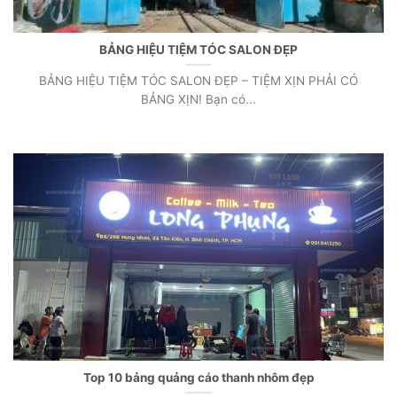
BẢNG HIỆU TIỆM TÓC SALON ĐẸP
BẢNG HIỆU TIỆM TÓC SALON ĐẸP – TIỆM XỊN PHẢI CÓ
BẢNG XỊN! Bạn có...
Top 10 bảng quảng cáo thanh nhôm đẹp