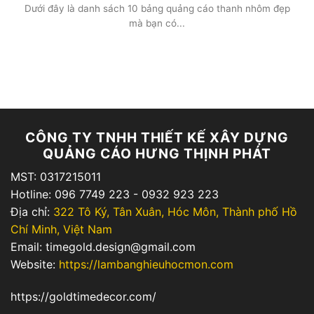
Dưới đây là danh sách 10 bảng quảng cáo thanh nhôm đẹp
mà bạn có...
CÔNG TY TNHH THIẾT KẾ XÂY DỰNG
QUẢNG CÁO HƯNG THỊNH PHÁT
MST: 0317215011
Hotline: 096 7749 223 - 0932 923 223
Địa chỉ:
322 Tô Ký, Tân Xuân, Hóc Môn, Thành phố Hồ
Chí Minh, Việt Nam
Email: timegold.design@gmail.com
Website:
https://lambanghieuhocmon.com
https://goldtimedecor.com/