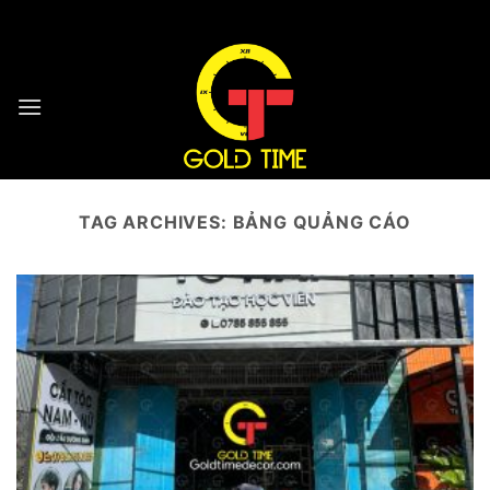
Skip
HOTLINE : 0932 923 223 - 096 7749 223
to
content
TAG ARCHIVES:
BẢNG QUẢNG CÁO