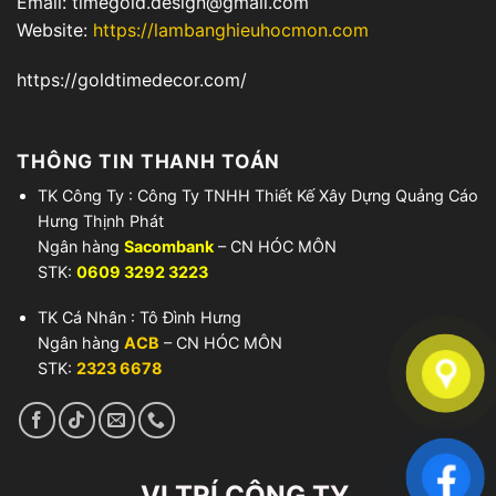
Email: timegold.design@gmail.com
Website:
https://lambanghieuhocmon.com
https://goldtimedecor.com/
THÔNG TIN THANH TOÁN
TK Công Ty : Công Ty TNHH Thiết Kế Xây Dựng Quảng Cáo
Hưng Thịnh Phát
Ngân hàng
Sacombank
– CN HÓC MÔN
STK:
0609 3292 3223
TK Cá Nhân : Tô Đình Hưng
Ngân hàng
ACB
– CN HÓC MÔN
STK:
2323 6678
VỊ TRÍ CÔNG TY