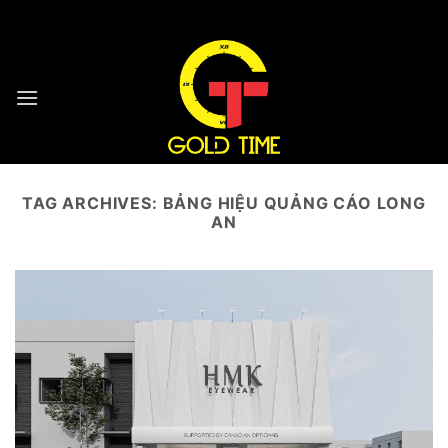
Skip
HOTLINE : 0932 923 223 - 096 7749 223
to
content
TAG ARCHIVES:
BẢNG HIỆU QUẢNG CÁO LONG
AN