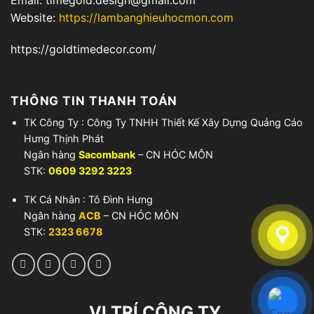
Website:
https://lambanghieuhocmon.com
https://goldtimedecor.com/
THÔNG TIN THANH TOÁN
TK Công Ty : Công Ty TNHH Thiết Kế Xây Dựng Quảng Cáo
Hưng Thịnh Phát
Ngân hàng
Sacombank
– CN HÓC MÔN
STK:
0609 3292 3223
TK Cá Nhân : Tô Đình Hưng
Ngân hàng
ACB
– CN HÓC MÔN
STK:
2323 6678
VỊ TRÍ CÔNG TY