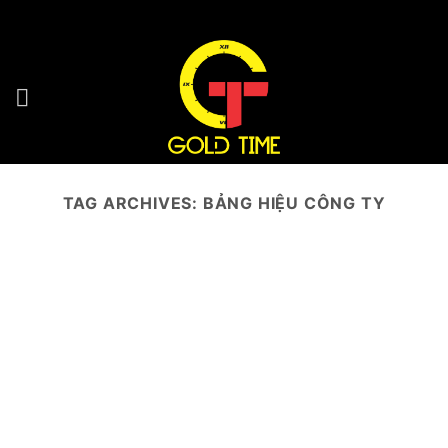
Skip
HOTLINE : 0932 923 223 - 096 7749 223
to
content
TAG ARCHIVES:
BẢNG HIỆU CÔNG TY