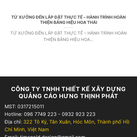
TỪ XƯỞNG ĐẾN LẮP ĐẶT THỰC TẾ – HÀNH TRÌNH HOÀN
THIỆN BẢNG HIỆU HOA THÁI
TỪ XƯỞNG ĐẾN LẮP ĐẶT THỰC TẾ – HÀNH TRÌNH HOÀN
THIỆN BẢNG HIỆU HOA...
CÔNG TY TNHH THIẾT KẾ XÂY DỰNG
QUẢNG CÁO HƯNG THỊNH PHÁT
MST: 0317215011
Hotline: 096 7749 223 - 0932 923 223
Địa chỉ:
322 Tô Ký, Tân Xuân, Hóc Môn, Thành phố Hồ
Chí Minh, Việt Nam
Email: timegold.design@gmail.com